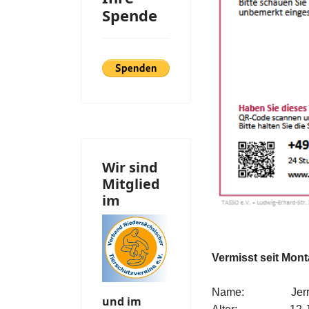
Spende
Wir sind
Mitglied
im
Vermisst seit Mont
Name: Jerr
und im