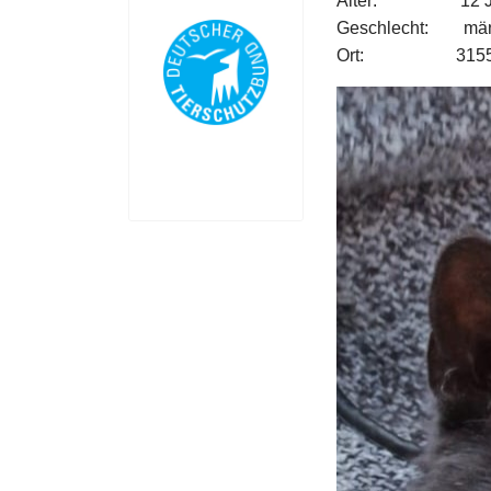
Alter: 12 Ja
Geschlecht: männl
Ort: 31559 Hoh