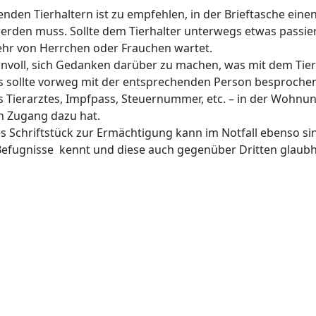
enden Tierhaltern ist zu empfehlen, in der Brieftasche ein
werden muss. Sollte dem Tierhalter unterwegs etwas passie
kehr von Herrchen oder Frauchen wartet.
nvoll, sich Gedanken darüber zu machen, was mit dem Tier i
s sollte vorweg mit der entsprechenden Person besprochen 
s Tierarztes, Impfpass, Steuernummer, etc. – in der Wohnu
n Zugang dazu hat.
 Schriftstück zur Ermächtigung kann im Notfall ebenso sin
e Befugnisse kennt und diese auch gegenüber Dritten glaub