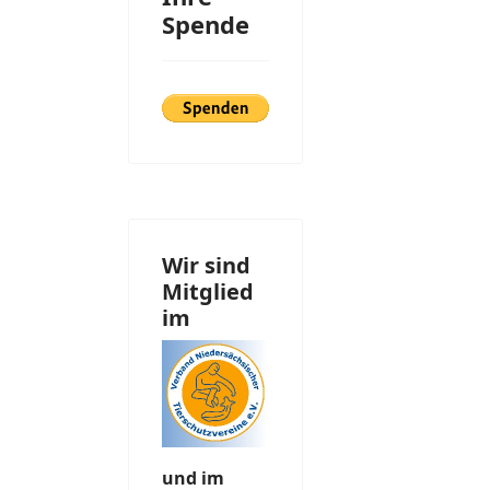
Spende
Wir sind
Mitglied
im
und im